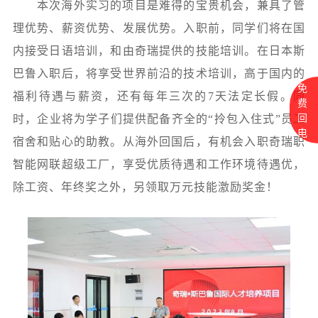
本次
海外实习的项目是难得的宝贵机会
，兼具了管
理优势、薪资优势、发展优势
。入职前，同学们将在国
内接受日语培训，和由奇瑞提供的技能培训。
在日本
斯
巴鲁
入职后，将享受世界前沿的技术培训，高于国内的
免
福利待遇与薪资，还有每年三次的7天法定长假。同
费
回
时，企业将为学子们提供配备齐全的“拎包入住式”员工
电
宿舍和贴心的助教。
从海外回国后，有机会入职奇瑞
职
智能网联超级工厂，
享受优质待遇和工作环境
待遇优
，
除工资、年终奖之外，另
领取万
元技能激励奖
金
！