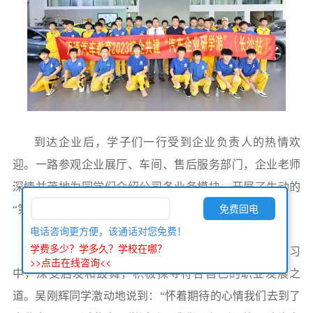
到达企业后，学子们一行受到企业负责人的热情欢
迎。一路参观企业展厅、车间、售后服务部门，企业老师
深情并茂地为同学们介绍公司各业务模块，开展了生动的
“第二课堂”。
电话咨询更方便，该通话对您免费！
学费多少？学多久？学校在哪？
同学们以饱满的热情，轻松的心态，投入到参访学习
>>点击在线咨询<<
中，深受启发和鼓舞，积极探寻符合自己的职业发展之
道。吴刚辉同学激动地说到：“怀着期待的心情我们去到了